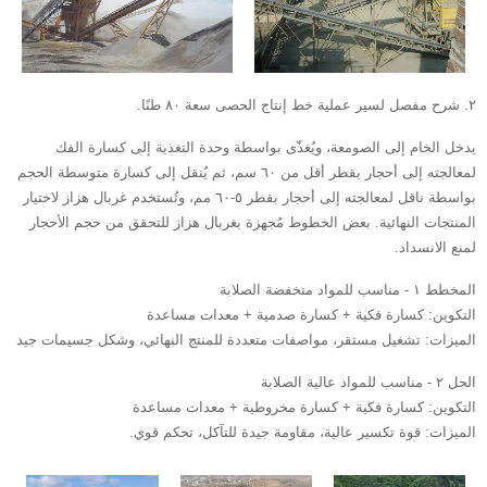
٢. شرح مفصل لسير عملية خط إنتاج الحصى سعة ٨٠ طنًا.
يدخل الخام إلى الصومعة، ويُغذّى بواسطة وحدة التغذية إلى كسارة الفك
لمعالجته إلى أحجار بقطر أقل من ٦٠ سم، ثم يُنقل إلى كسارة متوسطة الحجم
بواسطة ناقل لمعالجته إلى أحجار بقطر ٥-٦٠ مم، وتُستخدم غربال هزاز لاختيار
المنتجات النهائية. بعض الخطوط مُجهزة بغربال هزاز للتحقق من حجم الأحجار
لمنع الانسداد.
المخطط ١ - مناسب للمواد منخفضة الصلابة
التكوين: كسارة فكية + كسارة صدمية + معدات مساعدة
الميزات: تشغيل مستقر، مواصفات متعددة للمنتج النهائي، وشكل جسيمات جيد
الحل ٢ - مناسب للمواد عالية الصلابة
التكوين: كسارة فكية + كسارة مخروطية + معدات مساعدة
الميزات: قوة تكسير عالية، مقاومة جيدة للتآكل، تحكم قوي.