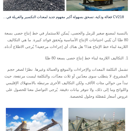
CV218 فعالة وذكية، تسحق بسهولة أكبر
مفهوم جديد لمعدات التكسير والغربلة في التعدين محطة تكسير التعدين FIT
بالنسبة لمصنع صغير للرمل والحصى، يُمكن للاستثمار في خط إنتاج حصى بسعة
80 طنًا أن يُلبي احتياجات الإنتاج الأساسية ويُحقق فوائد كبيرة. ما هي التكاليف
اللازمة لبناء خط الإنتاج هذا؟ هل هناك أي إجراءات مرجعية؟ يُرجى الاطلاع أدناه.
1. التكاليف اللازمة لبناء خط إنتاج حصى بسعة 80 طنًا
تشمل التكلفة المعدات والإجراءات والموقع والعمالة وغيرها. نظرًا لصغر حجم
المشروع، لا يتطلب سوى معدّتين أو ثلاث معدّات، والتكلفة ليست مرتفعة، حيث
تبدأ من حوالي مئات الآلاف، ولكن التكاليف الأخرى مرتبطة بالاستهلاك الإقليمي
واللوائح وما إلى ذلك، ولا تتوفر بيانات دقيقة. يُرجى التواصل معنا للحصول على
عروض أسعار مُفصّلة وحلول مُخصصة.