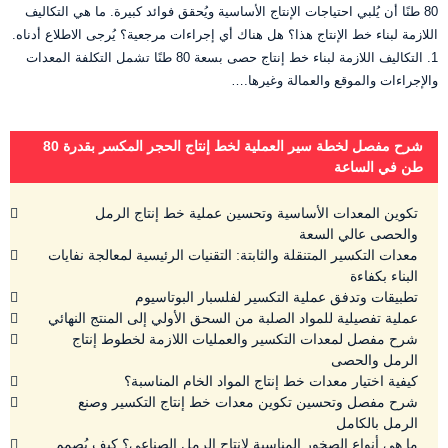
80 طنًا أن يُلبي احتياجات الإنتاج الأساسية ويُحقق فوائد كبيرة. ما هي التكاليف
اللازمة لبناء خط الإنتاج هذا؟ هل هناك أي إجراءات مرجعية؟ يُرجى الاطلاع أدناه.
1. التكاليف اللازمة لبناء خط إنتاج حصى بسعة 80 طنًا تشمل التكلفة المعدات
والإجراءات والموقع والعمالة وغيرها.…
شرح مفصل لخطة سير العملية لخط إنتاج الحجر المكسر بقدرة 80
طن في الساعة
تكوين المعدات الأساسية وتحسين عملية خط إنتاج الرمل
والحصى عالي السعة
معدات التكسير المتنقلة والثابتة: التقنيات الرئيسية لمعالجة نفايات
البناء بكفاءة
تطبيقات وتدفق عملية التكسير لفلسبار البوتاسيوم
عملية تفصيلية للمواد الصلبة من السحق الأولي إلى المنتج النهائي
شرح مفصل لمعدات التكسير والعمليات اللازمة لخطوط إنتاج
الرمل والحصى
كيفية اختيار معدات خط إنتاج المواد الخام المناسبة؟
شرح مفصل وتحسين تكوين معدات خط إنتاج التكسير وصنع
الرمل بالكامل
ما هي أنواع الصخور المناسبة لإنتاج الرمل الصناعي؟ كيف يُصمم