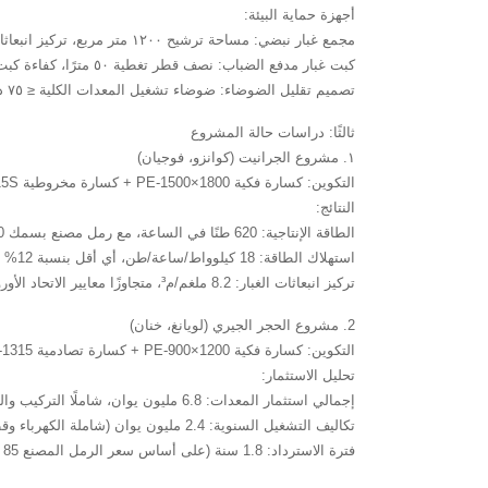
أجهزة حماية البيئة:
مجمع غبار نبضي: مساحة ترشيح ١٢٠٠ متر مربع، تركيز انبعاثات ≤ ١٠ ملغم/متر مكعب
كبت غبار مدفع الضباب: نصف قطر تغطية ٥٠ مترًا، كفاءة كبت الغبار ٨٥٪
تصميم تقليل الضوضاء: ضوضاء تشغيل المعدات الكلية ≤ ٧٥ ديسيبل (أمبير)
ثالثًا: دراسات حالة المشروع
‌١. مشروع الجرانيت (كوانزو، فوجيان)
التكوين: كسارة فكية PE-1500×1800 + كسارة مخروطية SC315S + كسارة تصادمية PF-1520
النتائج:
الطاقة الإنتاجية: 620 طنًا في الساعة، مع رمل مصنع بسمك 0-5 مم بنسبة 35% من المنتج النهائي.
استهلاك الطاقة: 18 كيلوواط/ساعة/طن، أي أقل بنسبة 12% مقارنةً بالعمليات التقليدية.
تركيز انبعاثات الغبار: 8.2 ملغم/م³، متجاوزًا معايير الاتحاد الأوروبي.
2. مشروع الحجر الجيري (لويانغ، خنان)
التكوين: كسارة فكية PE-900×1200 + كسارة تصادمية PF-1315 + صانعة رمل HVI800
تحليل الاستثمار:
إجمالي استثمار المعدات: 6.8 مليون يوان، شاملًا التركيب والتشغيل.
تكاليف التشغيل السنوية: 2.4 مليون يوان (شاملة الكهرباء وقطع الغيار والعمالة).
فترة الاسترداد: 1.8 سنة (على أساس سعر الرمل المصنع 85 يوان / طن).