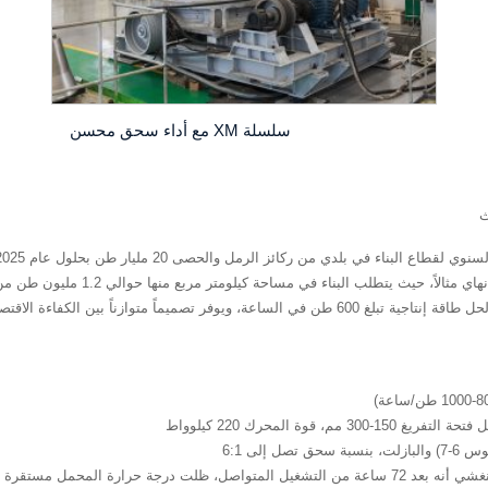
سلسلة XM مع أداء سحق محسن
ث
82% عام 2025. لنأخذ منطقة التجارة ال
وازناً بين الكفاءة الاقتصادية والاستدامة.
إلى 6:1
 مئوية، مع معدل فشل أقل من 0.3%.