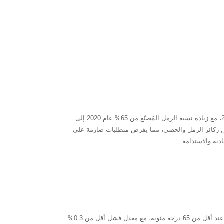
مع تسارع التحضر العالمي، من المتوقع أن يتجاوز الاستهلاك السنوي لقطاع البناء في بلدي من ركائز الرمل والحصى 20 مليار طن بحلول عام 2025، مع زيادة نسبة الرمل المُصنّع من 65% عام 2020 إلى
حرة في شنتشن تشيانهاي مثالاً، حيث يتطلب البناء في مساحة كيلومتر مربع منها حوالي 1.2 مليون طن من ركائز الرمل والحصى، مما يفرض متطلبات صارمة على