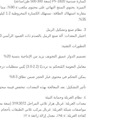
كسارة صدمية PF-1820 (سعة 300-500 طن/ساعة)
الميزة: يحتوي المنتج النهائي على محتوى مكعب ≥ 90%، مما يجعله مناسبًا للركام الخرساني.
35%.
3. نظام صنع وتشكيل الرمل
اختيار المعدات: آلة صنع الرمل بالصدم ذات العمود الرأسي HVI1250 (سعة 200-350 طن/ساعة)
التطورات التقنية:
تصميم الدوار عميق التجويف يزيد من الإنتاجية بنسبة 20%
معامل النعومة المُتحكم به تردديًا (2.2-3.0) يُلبي متطلبات درجات الخرسانة C30-C60
يمكن التحكم في محتوى غبار الحجر ضمن نطاق 3-8%
تأثير التشكيل: بعد المعالجة بهذه المعدات، تنخفض قيمة سحق الركام من 18% إلى 12%، وتنخفض قيمة مقاومة التآكل لوس
٤. نظام الغربلة وحماية البيئة
معدات الغربلة: غربال هزاز ثلاثي المراحل 3YK3072 (سعة معالجة ٦٠٠ طن/ساعة)
مواصفات شبكة الغربلة: غربال مركب ثلاثي الطبقات بأحجام ٥ مم، ١٠ مم، و٢٠ مم
كفاءة الغربلة: ≥ ٩٥٪، معدل إزالة زائفة ≤ ٢٪