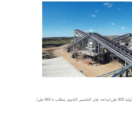
يجب أن تكون سعة معالجة معدات التكسير الثانوية ≥ 120% من سعة معالجة معدات التكسير الأولية (على سبيل المثال، إذا كانت طاقة التكسير الأولية 800 طن/ساعة، فإن التكسير الثانوي يتطلب ≥ 960 طن/