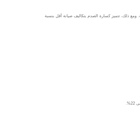
المخروطية 1.2 كيلوواط/ساعة من الكهرباء لكل طن، بينما تستهلك الكسارة الصدمية 1.5 كيلوواط/ساعة. ومع ذلك، تتميز كسارة الصدم بتكاليف صيانة أقل بنسبة