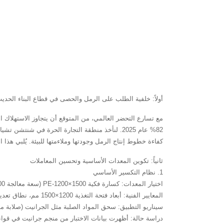
أولاً: خلفية الطلب على الرمل والحصى في قطاع البناء الحدي
كفاءة خطوط إنتاج الرمل وجودتها وملاءمتها للبيئة. يُلبي هذا الحل طاقة إنتاجية تبلغ 600 طن في الساعة، ويوفر تصميماً مت
ثانياً: تكوين المعدات الأساسية وتحسين المعاملات
1. نظام التكسير الأساسي
اختيار المعدات: كسارة فكية PE-1200×1500 (سعة معالجة 800-1000 طن/ساعة)
المعايير الفنية: أبعاد فتحة التغذية 1200×1500 مم، نطاق تعديل فتحة التفريغ 150-300 مم، قوة المحرك 220 كيلوواط
سيناريو التطبيق: سحق المواد الصلبة مثل الجرانيت (صلابة موس 6-7) والبازلت، بنسبة سحق تصل 
دراسة حالة: أظهرت بيانات الاختبار من منجم جرانيت في قوانغشي أنه بعد 72 ساعة من التشغيل المتواصل، ظلت درجة حرارة المحمل مستقرة عند أقل من 65 درجة