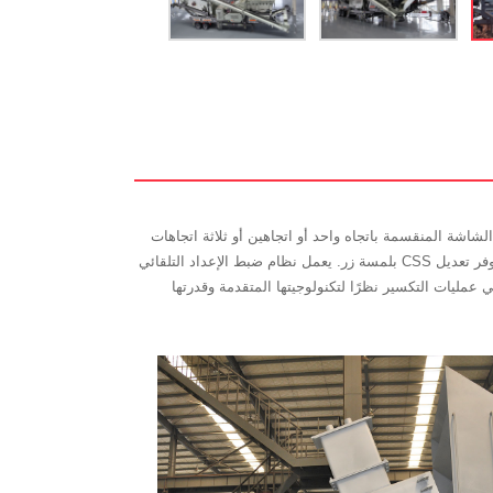
 آلة الشاشة المنقسمة باتجاه واحد أو اتجاهين أو ثلاثة اتجاهات
بالإضافة إلى كسارة مخروطية عالية الكفاءة. مزودة بكسارة المخروط CH430 الرائدة عالميًا كتكنولوجيا أساسية، وهي مجهزة بنظام سترة مائية يوفر تعديل CSS بلمسة زر. يعمل نظام ضبط الإعداد التلقائي
ة، مما يسهل التخطيط لتغييرات البطانة ويقلل من انقطاع الإنتاج. تلعب كسارة المخروط QH332 دورًا مهمًا في عمليات التكسير نظرًا لتكنولوجيتها المتقدمة وقدرتها