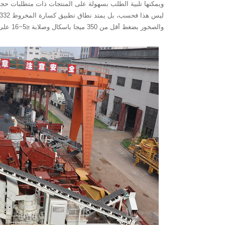
ويمكنها تلبية الطلب بسهولة على المنتجات ذات متطلبات حج
والصخور بضغط أقل من 350 ميجا باسكال وصلابة ≤5~16 على مقياس بلاتس، مما يُظهر تنوعًا كبيرًا وقابلية للتكيف.