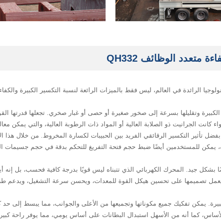
متعدد الوظائف QH332
ا نموذجًا لتصميم التكنولوجيا الرائدة في العالم، ليس فقط بالميزات الرائعة لنسبة التكسير الكبيرة وا
كبيرة وتقليلها بسرعة إلى صخور صغيرة أو حصى أو غبار صخري. تجعلها قدرتها القوية
 كانت الجرانيت ذو الصلابة العالية أو المواد ذات الرطوبة العالية، والتي يمكن معالج
ل تأثير التكسير الرقائقي الفريد بين الحبيبات لكسارة المخروط. من خلال هذا الإ
، يمكن للمستخدمين أيضًا ضبط حجم فتحة التفريغ للتحكم بدقة في حجم جسيمات المنت
ث استهلاك الطاقة، تعمل كسارة المخروط QH332 أيضًا بشكل جيد. المحرك الكهربائي الذي تتبناه ليس قويًا بدرجة ك
ك، يعمل تصميمها على تحسين هيكل القوة للمعدات، ويحسن سرعة التشغيل، ويدعم طر
 تظهر كسارة المخروط QH332 أيضًا راحة كبيرة. يمكن تفكيك جميع مكوناتها وتجميعها من الأعلى والجوانب، 
لأساس، كما أنه من الأسهل استبدال البطانات على أساس يومي، مما يوفر راحة كبير