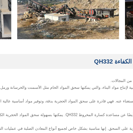
ة QH332
كسارة المخروط QH332 المعدات الرئيسية لإنتاج مواد البناء، والتي يمكنها سحق المواد الخام مثل الأسمنت وا
لاستغناء عنه. فهي قادرة على سحق المواد الحجرية بدقة، وتوفير مواد أساسية عالية ا
بالإضافة إلى ذلك، فإن مشاريع الحفاظ على المياه لا تنفصل أيضًا عن مساعدة كسارة
ن، تظهر كسارة المخروط QH332 قدرتها القوية على السحق. إنها مناسبة بشكل خاص لجميع أنواع المعادن الصلب