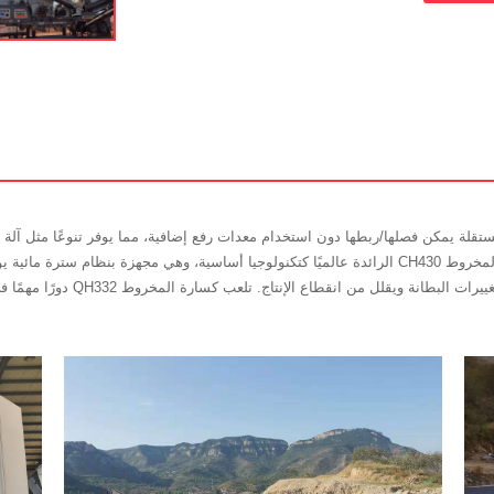
وطية مجنزرة ومستقلة يمكن فصلها/ربطها دون استخدام معدات رفع إضافية، مما يوفر تنوعًا مثل
على تحسين الإنتاج وتتبع تآكل البطان