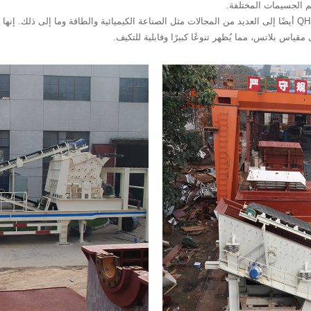
م الجسيمات المختلفة.
ليس هذا فحسب، بل يمتد نطاق تطبيق كسارة المخروط QH332 أيضًا إلى العديد من المجالات مثل الصناعة الكيميائية وال