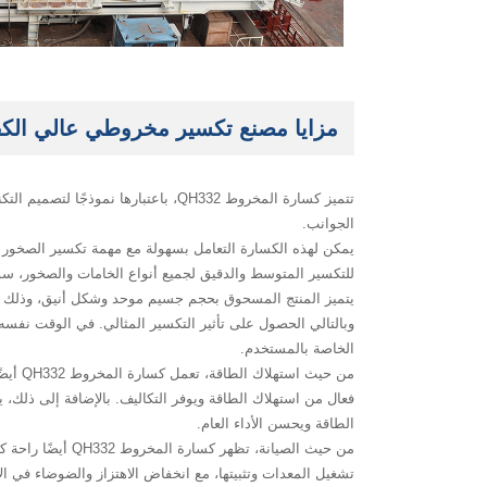
مزايا مصنع تكسير مخروطي عالي الكفاءة 
‌تتميز كسارة المخروط QH332، باعتباره
الجوانب.
يمكن لهذه الكسارة التعامل بسهولة مع مهمة تكسير الصخور ال
للتكسير المتوسط ​​والدقيق لجميع أنواع الخامات والصخور، سواء
يتميز المنتج المسحوق بحجم جسيم موحد وشكل أنيق، وذلك بفض
وبالتالي الحصول على تأثير التكسير المثالي. في الوقت نفسه
الخاصة بالمستخدم.
من حي
فعال من استهلاك الطاقة ويوفر التكاليف. بالإضافة إلى ذل
الطاقة ويحسن الأداء العام.
من حيث الصيانة،
تشغيل المعدات وتثبيتها، مع انخفاض الاهتزاز والضوضاء في ا