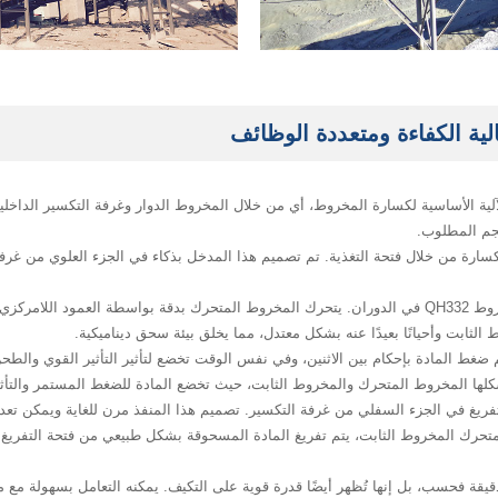
مخروط QH332 بشكل وثيق على الآلية الأساسية لكسارة المخروط، أي من خلال المخروط الدوار وغرفة التك
جم المطلوب.
بالكسارة من خلال فتحة التغذية. تم تصميم هذا المدخل بذكاء في الجزء العلوي من غر
مع بدء تشغيل المحرك، يبدأ المخروط المتحرك لكسارة المخروط QH332 في الدوران. يتحرك المخروط المتحرك ب
 الثابت وأحيانًا بعيدًا عنه بشكل معتدل، مما يخلق بيئة سحق ديناميكية.
 ضغط المادة بإحكام بين الاثنين، وفي نفس الوقت تخضع لتأثير التأثير القوي وال
شكلها المخروط المتحرك والمخروط الثابت، حيث تخضع المادة للضغط المستمر والتأث
لتفريغ في الجزء السفلي من غرفة التكسير. تصميم هذا المنفذ مرن للغاية ويمكن تعد
تحرك المخروط الثابت، يتم تفريغ المادة المسحوقة بشكل طبيعي من فتحة التفريغ 
فاءة عالية وقدرة تكسير دقيقة فحسب، بل إنها تُظهر أيضًا قدرة قوية على التكيف. يمكنه التعامل 