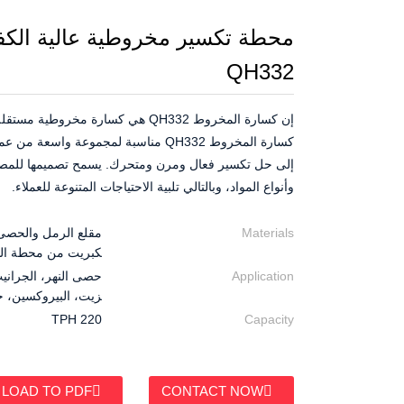
محطة تكسير مخروطية عالية الكف
QH332
إن كسارة المخروط QH332 هي كسارة مخ
كسارة المخروط QH332 مناسبة لمجموعة و
إلى حل تكسير فعال ومرن ومتحرك. يسمح تصميمها للمصنع 
وأنواع المواد، وبالتالي تلبية الاحتياجات المتنوعة للعملاء.
Materials
مقلع الرمل والحصى،
كبريت من محطة الطا
Application
حصى النهر، الجرانيت
زيت، البيروكسين، خا
220 TPH
Capacity
LOAD TO PDF
CONTACT NOW