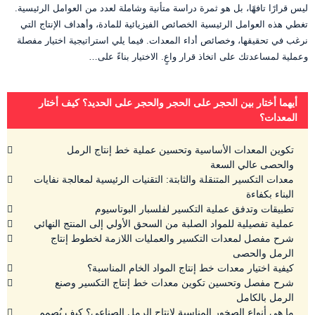
ليس قرارًا تافهًا، بل هو ثمرة دراسة متأنية وشاملة لعدد من العوامل الرئيسية.
تغطي هذه العوامل الرئيسية الخصائص الفيزيائية للمادة، وأهداف الإنتاج التي
نرغب في تحقيقها، وخصائص أداء المعدات. فيما يلي استراتيجية اختيار مفصلة
وعملية لمساعدتك على اتخاذ قرار واعٍ. الاختيار بناءً على…
أيهما أختار بين الحجر على الحجر والحجر على الحديد؟ كيف أختار
المعدات؟
تكوين المعدات الأساسية وتحسين عملية خط إنتاج الرمل
والحصى عالي السعة
معدات التكسير المتنقلة والثابتة: التقنيات الرئيسية لمعالجة نفايات
البناء بكفاءة
تطبيقات وتدفق عملية التكسير لفلسبار البوتاسيوم
عملية تفصيلية للمواد الصلبة من السحق الأولي إلى المنتج النهائي
شرح مفصل لمعدات التكسير والعمليات اللازمة لخطوط إنتاج
الرمل والحصى
كيفية اختيار معدات خط إنتاج المواد الخام المناسبة؟
شرح مفصل وتحسين تكوين معدات خط إنتاج التكسير وصنع
الرمل بالكامل
ما هي أنواع الصخور المناسبة لإنتاج الرمل الصناعي؟ كيف يُصمم