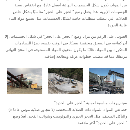
بين المواد، يكون شكل الجسيمات النهائية أفضل عادةً، مع انخفاض نسبة
الجسيمات الإبرية. هذا يجعل وضع "الحجر على الحجر" مناسبًا بشكل خاص
للحالات التي تتطلب متطلبات خاصة لشكل الجسيمات، مثل تصنيع مواد البناء
عالية الجودة.
العيوب: على الرغم من مزايا وضع "الحجر على الحجر" في شكل الجسيمات، إلا
أن كفاءته في السحق منخفضة نسبيًا. في الوقت نفسه، نظرًا للتصادمات
المتكررة بين المواد، غالبًا ما يكون محتوى المواد المسحوقة في المنتج النهائي
مرتفعًا، مما قد يتطلب خطوات غربلة ومعالجة إضافية.
سيناريوهات مناسبة لعملية "الحجر على الحديد"
‌خصائص المواد‌: للمواد ذات الصلابة المنخفضة (لا تتجاوز صلابة موس عادةً 5)
والتآكل الضعيف، مثل الحجر الجيري والدولوميت وشوائب الفحم، يُعدّ وضع
"الحجر على الحديد" أكثر ملاءمة.