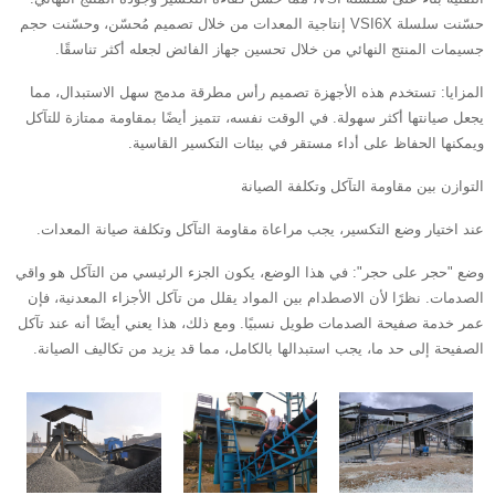
حسّنت سلسلة VSI6X إنتاجية المعدات من خلال تصميم مُحسّن، وحسّنت حجم
جسيمات المنتج النهائي من خلال تحسين جهاز الفائض لجعله أكثر تناسقًا.
المزايا: تستخدم هذه الأجهزة تصميم رأس مطرقة مدمج سهل الاستبدال، مما
يجعل صيانتها أكثر سهولة. في الوقت نفسه، تتميز أيضًا بمقاومة ممتازة للتآكل
ويمكنها الحفاظ على أداء مستقر في بيئات التكسير القاسية.
التوازن بين مقاومة التآكل وتكلفة الصيانة
عند اختيار وضع التكسير، يجب مراعاة مقاومة التآكل وتكلفة صيانة المعدات.
وضع "حجر على حجر": في هذا الوضع، يكون الجزء الرئيسي من التآكل هو واقي
الصدمات. نظرًا لأن الاصطدام بين المواد يقلل من تآكل الأجزاء المعدنية، فإن
عمر خدمة صفيحة الصدمات طويل نسبيًا. ومع ذلك، هذا يعني أيضًا أنه عند تآكل
الصفيحة إلى حد ما، يجب استبدالها بالكامل، مما قد يزيد من تكاليف الصيانة.