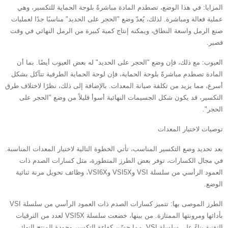
‌المزايا‌: في هذا الوضع، تصطدم المادة مباشرةً بلوحة الحماية للتكسير، وهي
عملية فعالة ومباشرة. لذلك، يُعدّ وضع "الحجر على الحديد" مناسبًا جدًا لعمليات
صنع الرمل واسعة النطاق، ويمكنه إنتاج كمية كبيرة من الرمل النهائي في وقت
قصير.
‌العيوب‌: مع ذلك، فإن وضع "الحجر على الحديد" له بعض العيوب أيضًا. بما أن
المادة تصطدم مباشرةً بلوحة الحماية، فإن لوحة الحماية الطرفية تتآكل بشكل
أسرع، مما يزيد من تكلفة صيانة المعدات. بالإضافة إلى ذلك، نظرًا لاختلاف طرق
التكسير، قد يكون شكل الجسيمات النهائية أسوأ قليلاً من وضع "الحجر على
الحجر".
توصيات لاختيار المعدات
بعد تحديد وضع التكسير المناسب، تأتي الخطوة التالية لاختيار المعدات المناسبة.
في مجال الكسارات، توفر بعض الطرز المتطورة، مثل كسارات الصدم ذات
العمود الرأسي من سلسلة VSI وVSI5X وVSI6X، وظائف تحويل مرنة ثنائية
الوضع.
الطرز الموصى بها: تتميز كسارات الصدم ذات العمود الرأسي من سلسلة VSI
بأدائها ومرونتها الممتازة. من بينها، خضعت سلسلة VSI5X لعدد من الترقيات
التقنية بناءً على سلسلة VSI، مما حسّن كفاءة التكسير وجودة المنتج النهائي.