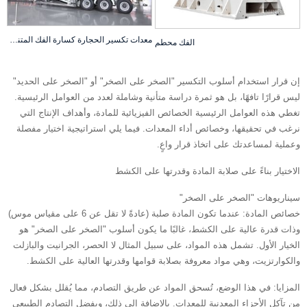
معدات تكسير الحجارة كسارة الفك المتنقلة LT96
الفك محطم
إن قرار استخدام أسلوب التكسير "الصخر على الصخر" أو "الصخر على الحديد"
ليس قرارًا تافهًا، بل هو ثمرة دراسة متأنية وشاملة لعدد من العوامل الرئيسية.
تغطي هذه العوامل الرئيسية الخصائص الفيزيائية للمادة، وأهداف الإنتاج التي
نرغب في تحقيقها، وخصائص أداء المعدات. فيما يلي استراتيجية اختيار مفصلة
وعملية لمساعدتك على اتخاذ قرار واعٍ.
الاختيار بناءً على صلابة المادة وقدرتها على الكشط
سيناريوهات "الصخر على الصخر"
‌خصائص المادة‌: عندما تكون المادة صلبة (عادةً لا تقل عن 6 على مقياس موس)
وذات قدرة عالية على الكشط، غالبًا ما يكون أسلوب "الصخر على الصخر" هو
الخيار الأول. تشمل هذه المواد، على سبيل المثال لا الحصر، الجرانيت والبازلت
والكوارتزيت، وهي مواد معروفة بصلابة قوامها وقدرتها العالية على الكشط.
المزايا: في هذا الوضع، تُسحق المواد عن طريق التصادم، مما يُقلل بشكل فعال
من تآكل الأجزاء المعدنية للمعدات. بالإضافة إلى ذلك، وبفضل التصادم الطبيعي