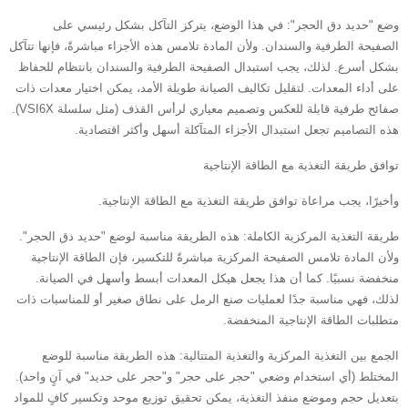
وضع "حديد دق الحجر": في هذا الوضع، يتركز التآكل بشكل رئيسي على
الصفيحة الطرفية والسندان. ولأن المادة تلامس هذه الأجزاء مباشرةً، فإنها تتآكل
بشكل أسرع. لذلك، يجب استبدال الصفيحة الطرفية والسندان بانتظام للحفاظ
على أداء المعدات. لتقليل تكاليف الصيانة طويلة الأمد، يمكن اختيار معدات ذات
صفائح طرفية قابلة للعكس وتصميم معياري لرأس القذف (مثل سلسلة VSI6X).
هذه التصاميم تجعل استبدال الأجزاء المتآكلة أسهل وأكثر اقتصادية.
توافق طريقة التغذية مع الطاقة الإنتاجية
وأخيرًا، يجب مراعاة توافق طريقة التغذية مع الطاقة الإنتاجية.
طريقة التغذية المركزية الكاملة: هذه الطريقة مناسبة لوضع "حديد دق الحجر".
ولأن المادة تلامس الصفيحة المركزية مباشرةً للتكسير، فإن الطاقة الإنتاجية
منخفضة نسبيًا. كما أن هذا يجعل هيكل المعدات أبسط وأسهل في الصيانة.
لذلك، فهي مناسبة جدًا لعمليات صنع الرمل على نطاق صغير أو للمناسبات ذات
متطلبات الطاقة الإنتاجية المنخفضة.
الجمع بين التغذية المركزية والتغذية المتتالية: هذه الطريقة مناسبة للوضع
المختلط (أي استخدام وضعي "حجر على حجر" و"حجر على حديد" في آنٍ واحد).
بتعديل حجم وموضع منفذ التغذية، يمكن تحقيق توزيع موحد وتكسير كافٍ للمواد