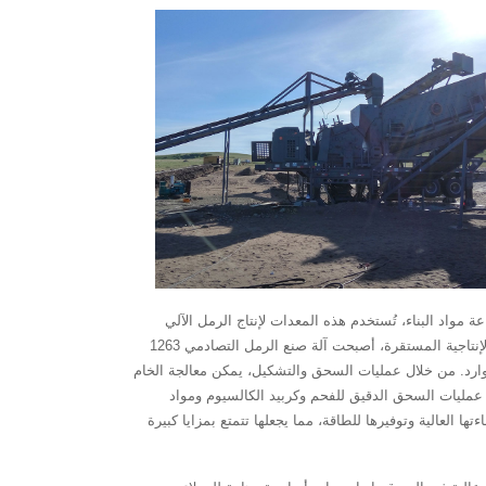
الكيمياء الحيوية. في صناعة مواد البناء، تُستخدم هذه المعدات لإنتاج الرمل الآلي
وتشكيل الركام. مع تزايد القيود الوطنية وحماية موارد الرمل الطبيعية، يتزايد الطلب على الرمل الآلي في السوق. بفضل كفاءتها العالية وقدرتها الإنتاجية المستقرة، أصبحت آلة صنع الرمل التصادمي 1263
موارد. من خلال عمليات السحق والتشكيل، يمكن معالجة الخام
ي عمليات السحق الدقيق للفحم وكربيد الكالسيوم ومواد
تخدام هذه المواد لإنتاج مختلف المنتجات الكيميائية ومنتجات الطاقة بعد السحق الدقيق. تتميز آلة صنع الرمل بالصدمات 1263 بكفاءتها العالية وتوفيرها للطاقة، مما يجعلها تتمتع بمزايا كبيرة