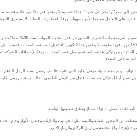
"حجر إلى حجر" و"حجر إلى حديد". هذا التصميم لا يمنحها قدرة تكسير عالية فحسب، بل 
 قادرة على التعامل مع هذا الأمر بسهولة. ووفقًا للاختبارات الفعلية، لا يستغرق التب
ثانيًا، يُعد التصميم الفعال للماكينة أحد
(315 كيلو واط × 2) بسرعات قابلة للتعديل تتراوح بين 900 و1300 دورة في الدقيقة. لا يضمن هذا التكوين التشغيل ال
از الفتح الهيدروليكي عملية الصيانة ويطيل عمر المعدات. ووفقًا لإحصاءات الشرك
صيانة على العملاء.
 بل يتميز أيضًا بشكل جسيمات أفضل من الرمل الطبيعي. لذلك، يُستخدم رمل الآلية
ختلفة من الصخور الصلبة واللينة، مثل الجرانيت والبازلت وحصى الأنهار وخام الحديد
د لإنتاج أنواع مختلفة من رمل الركام والرمل الآلي.