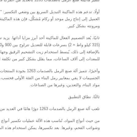
أولًا، تدعم هذه الماكينة التبديل السريع بين وضعي التكسير: 
العميل إلى إنتاج رمل موحد أو ركام مُشكَّل، فإن هذه الماكينة
ومرونته بشكل كبير.
بالإضافة إلى ذلك، يُبسط استخدام زيت التشحيم الرقيق وجه
للمعدات إلى آلاف الساعات، مما يقلل بشكل كبير من تكلفة ال
الجسيمات لا يفي بمعايير رمل البناء من الفئة الأولى فحسب،
مواد البناء، والتعدين، وغيرها من الصناعات.
ثالثًا، نطاق التطبيق
تلعب آلة صنع الرمل بالصدمات 1263 دورًا هامًا في العديد من الصناعات بفضل أدائها الممتاز ونطاق تطبيقها الواسع.
من حيث أنواع المواد، تُناسب هذه الآلة عمليات تكسير أنواع م
وشوائب الفحم، وغيرها. بعد تكسيرها، يمكن استخدام هذه الموا