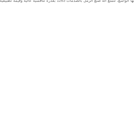
بفضل إنتاجها الممتاز وخصائص أدائها المتميزة ونطاق تطبيقاتها الواسع، تتمتع 