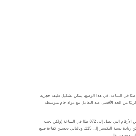
 وضع "التكسير" (مزيج من التغذية المتتالية والمركزية)، تُعدّ الآلة مناسبة بشكل خاص للعمليات الكاملة. يتراوح نطاق الإنتاج عادةً بين 454 و486 طنًا في الساعة. في هذا الوضع، يمكن تشكيل طبقة حجرية
ريبًا من الحد الأقصى عند التعامل مع مواد خام متوسطة
في وضع "تحويل الحجر إلى حديد" (تغذية مركزية كاملة)، تُعدّ الآلة أكثر ملاءمة لإنتاج الرمل. يتراوح الإنتاج من 545 إلى 585 طنًا في الساعة، مع بعض الأرقام التي تصل إلى 872 طنًا في الساعة (ولكن يجب
التحقق من ذلك عمليًا، اعتمادًا على صلابة المادة الخام). في هذا الوضع، من خلال تحسين زاوية كتلة التأثير، يمكن تقليل استهلاك الطاقة بينما يمكن زيادة نسبة التكسير إلى 115، وبالتالي تحسين كفاءة صنع
لى مستوى عالٍ.