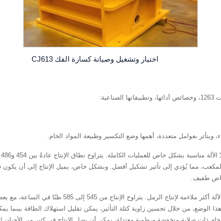
اختيار وتشغيل وصيانة كسارة الفك CJ613
عية:
في
المكعب، مما يُؤدي إلى تأثير تشكيل أفضل. وبشكل خاص، يميل الإنتاج إلى أن يكون ق
فاض طفيف.
لخام ذات صلابة منخفضة ورطوبة معتدلة، يمكن أن يصل الإنتاج في كثير من الأحيان إ