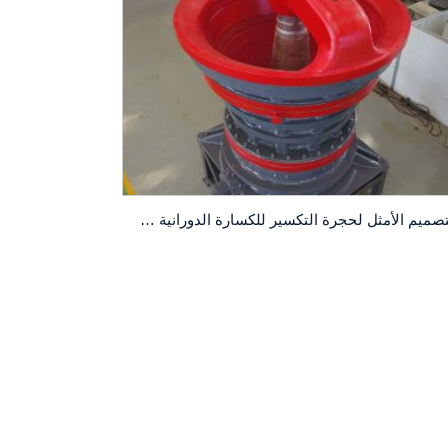
التصميم الأمثل لحجرة التكسير للكسارة الدورانية CG810i