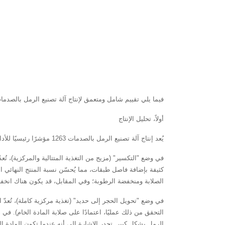
فيما يلي تقييم شامل ومتعمق لإنتاج آلة تصنيع الرمل بالصدمات 1263، وخصائص أدائها، وتطبيقاتها الصنا
أولاً، تحليل الإنتاج
يُعد إنتاج آلة تصنيع الرمل بالصدمات 1263 مؤشرًا رئيسيًا للأداء، ويتأثر بعوامل متعددة، أهمها وضع التكسير وطبيعة المواد الخام.
كثيفة بإضافة فاصل طبقات، مما يُحسّن نسبة المنتج النهائي 
الصلابة ومنخفضة الرطوبة؛ وفي المقابل، قد يكون هناك انخ
الرمل بشكل كبير. تجدر الإشارة إلى أنه عندما تكون المادة ا