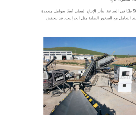
وبالإجمال، يتراوح نطاق إنتاج الرمل لآلة صنع الرمل بالتأثير 1263 بين 320 و498 طنًا في الساعة تقريبًا، بينما يتراوح إنتاج النوع بأكمله بين 370 و585 طنًا في الساعة. يتأثر الإنتاج الفعلي أيضًا بعوامل متعددة
 الصلبة عمومًا 50 مم، ولا تتجاوز المواد اللينة عمومًا 55 مم). على سبيل المثال، عند التعامل مع الصخور الصلبة مثل الجرانيت، قد ينخفض