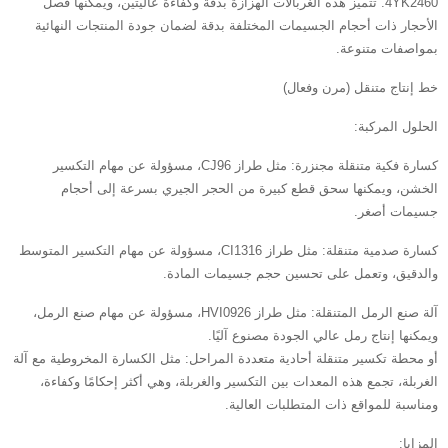
4YK2460. تتميز هذه الغربالات الهزازة بدقة وكفاءة عاليتين، ويمكنها فصل
الأحجار ذات أحجام الجسيمات المختلفة بدقة لضمان جودة المنتجات النهائية
بمواصفات متنوعة.
خط إنتاج متنقل (مرن وفعال)
الحلول المركبة:
كسارة فكية متنقلة مجنزرة: مثل طراز CJ96، مسؤولة عن مهام التكسير
الخشن، ويمكنها سحق قطع كبيرة من الحجر الجيري بسرعة إلى أحجام
جسيمات أصغر.
كسارة صدمية متنقلة: مثل طراز CI1316، مسؤولة عن مهام التكسير المتوسط ​​
والدقيق، وتعمل على تحسين حجم جسيمات المادة.
آلة صنع الرمل المتنقلة: مثل طراز HVI0926، مسؤولة عن مهام صنع الرمل،
ويمكنها إنتاج رمل عالي الجودة مصنوع آليًا.
أو محطة تكسير متنقلة أحادية متعددة المراحل: مثل الكسارة المخروطية مع آلة
الغربلة، تجمع هذه المعدات بين التكسير والغربلة، وهي أكثر إحكامًا وكفاءة،
ومناسبة للمواقع ذات المتطلبات العالية.
المزايا: