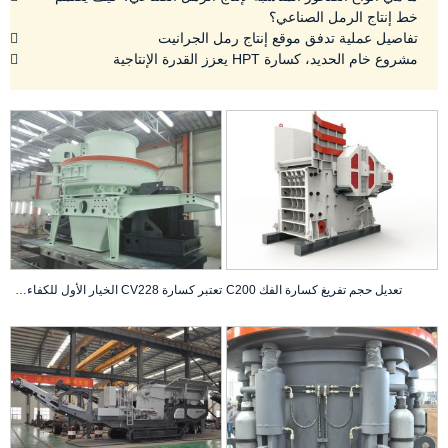
خط إنتاج الرمل الصناعي؟
تفاصيل عملية تدفق موقع إنتاج رمل الجرانيت
مشروع خام الحديد، كسارة HPT يعزز القدرة الإنتاجية
تعديل حجم تفريغ كسارة الفك C200
تعتبر كسارة CV228 الخيار الأول للكفاءة العالية والاستهلاك المنخفض للطاقة.