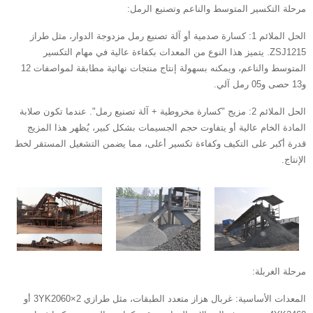
مرحلة التكسير المتوسط ​​والناعم وتصنيع الرمل:
الحل الملائم 1: كسارة صدمية أو آلة تصنيع رمل مزدوجة الدوار، مثل طراز
ZSJ1215. يتميز هذا النوع من المعدات بكفاءة عالية في مهام التكسير
المتوسط ​​والناعم، ويمكنه بسهولة إنتاج منتجات نهائية مطابقة لمواصفات 12
و13 حصى و05 رمل آلي.
الحل الملائم 2: مزيج "كسارة مخروطية + آلة تصنيع رمل". عندما تكون صلابة
المادة الخام عالية أو يتفاوت حجم الجسيمات بشكل كبير، يُظهر هذا المزيج
قدرة أكبر على التكيف وكفاءة تكسير أعلى، مما يضمن التشغيل المستقر لخط
الإنتاج.
مرحلة الغربلة:
المعدات الأساسية: غربال هزاز متعدد الطبقات، مثل طرازي 3YK2060×2 أو