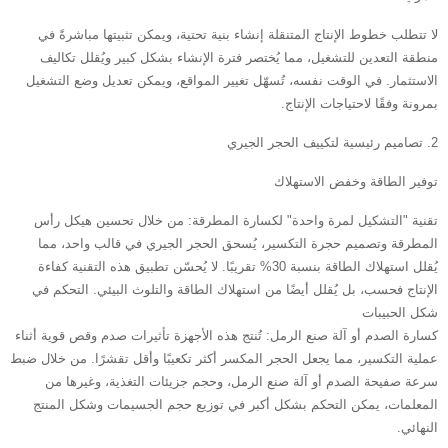
لا تتطلب خطوط الإنتاج المتنقلة إنشاء بنية تحتية، ويمكن تثبيتها مباشرةً في
منطقة التعدين للتشغيل، مما يُختصر فترة الإنشاء بشكل كبير ويُقلل تكاليف
الاستثمار. في الوقت نفسه، تُسهّل تغيير المواقع، ويمكن تعديل وضع التشغيل
بمرونة وفقًا لاحتياجات الإنتاج.
2. تصاميم رئيسية لتكييف الحجر الجيري
توفير الطاقة وخفض الاستهلاك
تقنية "التشكيل لمرة واحدة" لكسارة المطرقة: من خلال تحسين هيكل رأس
المطرقة وتصميم حجرة التكسير، يُسحق الحجر الجيري في قالب واحد، مما
يُقلل استهلاك الطاقة بنسبة 30% تقريبًا. لا يُحسّن تطبيق هذه التقنية كفاءة
الإنتاج فحسب، بل يُقلل أيضًا من استهلاك الطاقة والتلوث البيئي. التحكم في
شكل الحبيبات
‌كسارة الصدم أو آلة صنع الرمل: تُنتج هذه الأجهزة تأثيرات صدم وقص قوية أثناء
عملية التكسير، مما يجعل الحجر المكسر أكثر تكعيبًا وأقل تقشرًا. من خلال ضبط
سرعة صفيحة الصدم أو آلة صنع الرمل، وحجم جزيئات التغذية، وغيرها من
المعلمات، يمكن التحكم بشكل أكبر في توزيع حجم الجسيمات وشكل المنتج
النهائي.