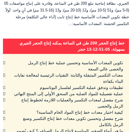
الجيري، بطاقة إنتاجية تبلغ 200 طن في الساعة، وقادرة على إنتاج مواصفات 05
(0-5 مم)، و51 (5-10 مم)، و12 (10-20 مم)، و13 (16-31.5 مم) في آنٍ واحد: أولاً:
خطة تكوين المعدات الأساسية خط إنتاج ثابت (أداء عالي التكلفة) ‌مرحلة
التكسير الخشنة: ‌المعدات الأساسية:…
خط إنتاج الحجر 200 طن في الساعة يمكنه إنتاج الحجر الجيري
بسهولة، 05-51-12-13 حجر
تكوين المعدات الأساسية وتحسين عملية خط إنتاج الرمل
والحصى عالي السعة
معدات التكسير المتنقلة والثابتة: التقنيات الرئيسية لمعالجة نفايات
البناء بكفاءة
تطبيقات وتدفق عملية التكسير لفلسبار البوتاسيوم
عملية تفصيلية للمواد الصلبة من السحق الأولي إلى المنتج النهائي
شرح مفصل لمعدات التكسير والعمليات اللازمة لخطوط إنتاج
الرمل والحصى
كيفية اختيار معدات خط إنتاج المواد الخام المناسبة؟
شرح مفصل وتحسين تكوين معدات خط إنتاج التكسير وصنع
الرمل بالكامل
ما هي أنواع الصخور المناسبة لإنتاج الرمل الصناعي؟ كيف يُصمم