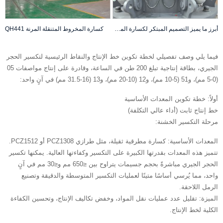
أبرز ما يميز التصميم المبتكر لكسارة المخروط CH890i
كسارة المخروط المتنقلة المرنة QH441
فيما يلي وصف تفصيلي لخطة تكوين خط الإنتاج والنقاط الرئيسية لتكسير الحجر
الجيري، بطاقة إنتاجية تبلغ 200 طن في الساعة، وقادرة على إنتاج مواصفات 05
(0-5 مم)، و51 (5-10 مم)، و12 (10-20 مم)، و13 (16-31.5 مم) في آنٍ واحد:
أولاً: خطة تكوين المعدات الأساسية
خط إنتاج ثابت (أداء عالي التكلفة)
‌مرحلة التكسير الخشنة:
‌المعدات الأساسية: كسارة مطرقية ثقيلة، مثل طرازي PCZ1308 أو PCZ1512.
تتميز هذه المعدات بقدرتها الكبيرة على التكسير وكفاءتها العالية. يمكنها تكسير
الحجر الجيري مباشرةً بحجم جسيمات يتراوح بين ≤650 مم و≤30 مم في آنٍ
واحد، مما يُرسي أساسًا متينًا لعمليات التكسير المتوسطة والدقيقة وتصنيع
الرمل اللاحقة.
‌الميزة: تقليل عدد عمليات نقل المواد، وخفض تكاليف الإنتاج، وتحسين الكفاءة
الكلية لخط الإنتاج.