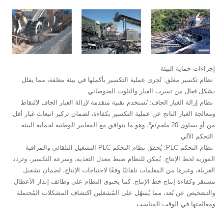
إجراءات حماية البيئة
‌ نظام تكسير مغلق‌: تُجرى عملية التكسير بأكملها في بيئة مغلقة، مما يقلل
بشكل فعال من تسرب الغبار والتلوث الضوضائي.
‌ نظام إزالة الغبار الجاف‌: تُستخدم تقنية متقدمة لإزالة الغبار الجاف لالتقاط
ومعالجة الغبار الناتج عن عملية التكسير بكفاءة، لضمان تركيز انبعاث غبار أقل
من أو يساوي 20 ملغم/م³، وهو ما يتوافق مع المعايير الوطنية لحماية البيئة.
‌ التحكم الآلي
‌ نظام التحكم PLC‌: يُحقق نظام التحكم PLC التشغيل التلقائي والمراقبة
الفورية لخط الإنتاج. يُمكن للنظام ضبط معدل التغذية، وسرعة التكسير، وتردد
الغربلة، وغيرها من المعلمات تلقائيًا وفقًا لاحتياجات الإنتاج، لضمان تشغيل
مستقر وكفاءة إنتاج خط الإنتاج. كما يحتوي النظام على وظائف إنذار الأعطال
والتشخيص عن بُعد، مما يُسهّل على المُشغلين اكتشاف المشكلات المُحتملة
ومعالجتها في الوقت المناسب.