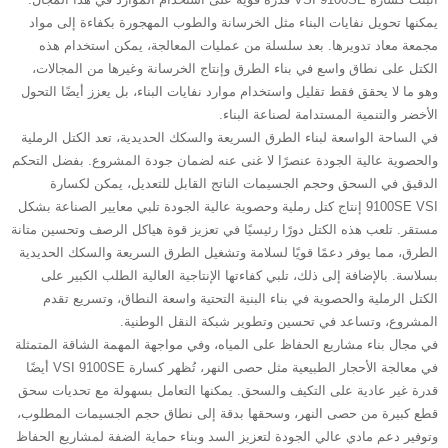
يمكنها تحويل نفايات البناء مثل الخرسانة والطوب المهجورة بكفاءة إلى مواد
مجمعة معاد تدويرها. بعد سلسلة من عمليات المعالجة، يمكن استخدام هذه
الكتل على نطاق واسع في بناء الطرق وإنتاج الخرسانة وغيرها من المجالات،
وهو ما لا يحقق فقط تقليل واستخدام موارد نفايات البناء، بل يعزز أيضًا التحول
الأخضر والتنمية المستدامة لصناعة البناء.
في الساحة الواسعة لبناء الطرق السريعة والسكك الحديدية، تعد الكتل الرملية
والحصوية عالية الجودة عنصرًا لا غنى عنه لضمان جودة المشروع. بفضل التحكم
الدقيق في السحق وحجم الجسيمات الناتج القابل للتعديل، يمكن لكسارة
9100SE VSI إنتاج كتل رملية وحصوية عالية الجودة تلبي معايير الصناعة بشكل
مستقر. تلعب هذه الكتل دورًا رئيسيًا في تعزيز قوة هياكل الرصف وتحسين متانة
الطرق، مما يوفر دعمًا قويًا لسلامة وتشغيل الطرق السريعة والسكك الحديدية
بسلاسة. بالإضافة إلى ذلك، تلبي كفاءتها الإنتاجية العالية الطلب الكبير على
الكتل الرملية والحصوية في بناء البنية التحتية واسعة النطاق، وتسريع تقدم
المشروع، وتساعد في تحسين وتطوير شبكة النقل الوطنية.
في مجال بناء مشاريع الحفاظ على المياه، وفي مواجهة المهمة الشاقة المتمثلة
في معالجة الأحجار الطبيعية مثل حصى النهر، تُظهر كسارة VSI 9100SE أيضًا
قدرة غير عادية على التكيف والسحق. يمكنها التعامل بسهولة مع تحديات سحق
قطع كبيرة من حصى النهر، وسحقها بدقة إلى نطاق حجم الجسيمات المطلوب،
وتوفير دعم مادي عالي الجودة لتعزيز السد وبناء حماية الضفة لمشاريع الحفاظ