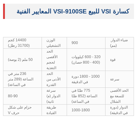
كسارة VSI للبيع VSI-9100SE المعايير الفنية
ضياء الدوار.
الوزن
14400 كجم
900
(مم)
التشغيلي
(31700 رطل)
الحد
320 - 600 كيلووات
الأقصى
قوة
50 ملم (2 بوصة)
(400 - 800 حصان)
لحجم
التغذية
الحد
236 متر في
1000 - 1800 دورة
سرعة
الأدنى من
الساعة (289 متر
في الدقيقة
القدرة
في الساعة)
الحد الأقصى
775 طنًا في
سرعة
للسعة مع
الساعة (852 طنًا
الدوار (م/
80-90
الشلال
في الساعة)
ثانية)
الدوار (دورة
طريقة
حزام على شكل
1000-1800
في الدقيقة)
القيادة
حرف V