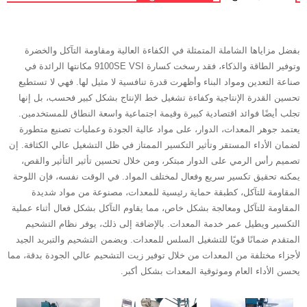
بفضل مزاياها الشاملة المتمثلة في الكفاءة العالية ومقاومة التآكل والخضرة
وتوفير الطاقة والذكاء، فقد رسخت كسارة 9100SE VSI مكانتها الرائدة في
صناعة التعدين ومواد البناء وأظهرت قدرة تنافسية لا مثيل لها. فهي لا تستطيع
تحسين القدرة الإنتاجية وكفاءة تشغيل خط الإنتاج بشكل كبير فحسب، بل إنها
تجلب أيضًا فوائد اقتصادية كبيرة وقيمة اجتماعية واسعة النطاق للمستخدمين.
يعتمد جوهر المعدات، الدوار، على مواد عالية الجودة وعمليات تصنيع متطورة
لضمان الأداء المستقر وتأثير التكسير الممتاز في ظل التشغيل عالي الكثافة. إن
تصميم رأس الرمي على الدوار مبتكر، ومن خلال تحسين تأثير التأثير والقص،
يمكنه تحقيق تكسير سريع وفعال لمختلف المواد. في الوقت نفسه، فإن اللوحة
المقاومة للتآكل، كطبقة حماية رئيسية للمعدات، مصنوعة من مواد شديدة
المقاومة للتآكل ومعالجة بشكل خاص، مما يقاوم التآكل بشكل فعال أثناء عملية
التكسير ويطيل عمر خدمة المعدات. بالإضافة إلى ذلك، يوفر نظام التشحيم
المتقدم ضمانًا قويًا للتشغيل السلس للمعدات. ويضمن التشحيم والتبريد الجيد
لأجزاء مختلفة من المعدات من خلال توفير زيت التشحيم عالي الجودة بدقة، مما
يحسن الأداء العام وموثوقية المعدات بشكل أكبر.