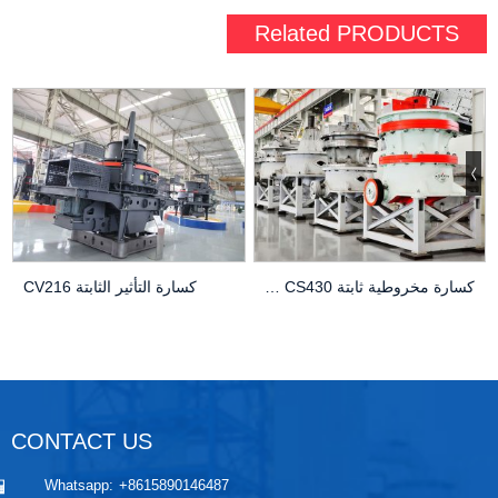
Related
PRODUCTS
كسارة مخروطية ثابتة CS430 ذات تأثير سحق أفضل
كسارة التأثير الثابتة CV216
CONTACT US
Whatsapp:
+8615890146487