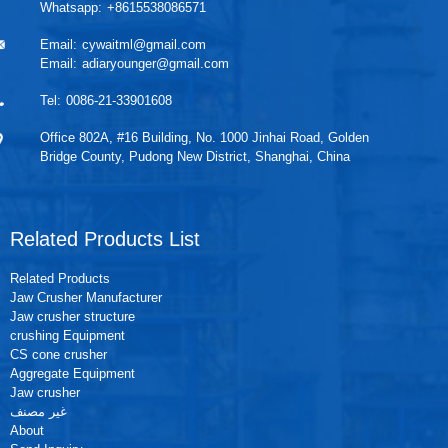
Whatsapp:
+8615538086571
Email:
cywaitml@gmail.com
Email:
adiaryounger@gmail.com
Tel:
0086-21-33901608
Office 802A, #16 Building, No. 1000 Jinhai Road, Golden
Bridge County, Pudong New District, Shanghai, China
Related Products List
Related Products
Jaw Crusher Manufacturer
Jaw crusher structure
crushing Equipment
CS cone crusher
Aggregate Equipment
Jaw crusher
غير مصنف
About