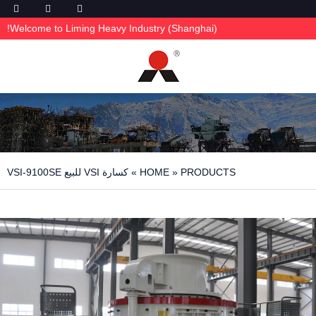
Welcome to Liming Heavy Industry (Shanghai)!
PRODUCTS
»
HOME
»
كسارة VSI للبيع VSI-9100SE