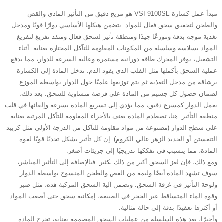
مبدأ عمل كسارة VSI 9100SE هو مزيج دقيق من التأثير المادي والقص
والطحن لتحقيق سحق فعال للمواد. يتضمن هيكلها الأساسي دوارًا قويًا ومدخل
تغذية موجه بدقة وموزعًا جيدًا ومنطقة تأثير لسحق فعال ومنفذ تفريغ لتفريغ
المواد بسلاسة وسلسلة من المكونات المقاومة للتآكل المختارة بعناية. أثناء
التشغيل، يوفر المحرك طاقة دورانية مستمرة وعالية السرعة للدوار، مما يدفع
عملية السحق بأكملها مثل القلب الذي يقود الدم. تدخل المادة إلى الكسارة
برشاقة من مدخل التغذية ثم يتم توزيعها علميًا حول الدوار بواسطة الموزع
لضمان حصول كل جسيم من المادة على فرصة متساوية للسحق. بعد ذلك،
يعمل الدوار كمسرع دقيق، مما يؤدي إلى تسريع المادة بسرعة وإلقائها في قلب
منطقة التأثير. هنا، تصطدم المادة بعنف بالأجزاء المقاومة للتآكل المرتبة بعناية
على سطح الدوار (مصنوعة من مواد مقاومة للتآكل من الدرجة الأولى مثل كربيد
التنغستن أو الحديد الزهر عالي الكروم). إن كل تأثير يشكل تحديًا قويًا لقوة
المادة، مما يتسبب في تفككها تدريجيًا إلى جزيئات أصغر.
ومع ذلك، فإن لغز السحق أكبر من ذلك بكثير. فبالإضافة إلى التأثير المباشر،
سوف تشهد المادة أيضًا وليمة من القص والطحن المنسوج بواسطة الدوار
ولوحة التأثير في غرفة السحق. وتضمن آلية السحق المركبة هذه، مثل صبر
وقوة الماء المتساقط عبر الحجر في الطبيعة، إمكانية سحق حتى أصعب المواد
أو أكثرها تعقيدًا بدقة إلى حالة مثالية.
وأخيرًا، بعد هذه السلسلة من عمليات السحق المصممة بعناية، تخرج المادة