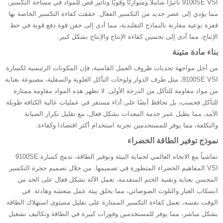
9100SE VSI تأثيرًا شاملًا ومتوازنًا وقويًا وتأثير قص للمواد في مساحة التكسير،
مما يؤدي إلى عصر جديد من التكسير الفعال. حققت كفاءة التكسير الخاصة بها
قفزة نوعية مقارنة بالنماذج التقليدية، مما أدى إلى حقن قوة دفع قوية في خط
الإنتاج، مما أدى إلى تحسين كفاءة الإنتاج والإنتاج بشكل كبير.
بناء مادة متينة
من أجل مواجهة تحديات ظروف العمل القاسية، فإن المكونات الرئيسية لكسارة
9100SE VSI، مثل طرف الدوار ولوحات التآكل العلوية والسفلية، مصنوعة بعناية
من مواد مقاومة للتآكل من الدرجة الأولى. لا تظهر هذه المواد مقاومة ممتازة
للتآكل فحسب، بل تحافظ أيضًا على أداء مستقر في عمليات عالية الكثافة طويلة
الأمد، مما يطيل عمر خدمة المعدات بشكل فعال، مع تقليل تكرار الصيانة
والتكلفة، مما يوفر للمستخدمين تجربة استخدام أكثر اقتصادا وكفاءة.
نموذج توفير الطاقة الخضراء
تماشياً مع الاتجاه العالمي لحماية البيئة وتوفير الطاقة، تدمج كسارة 9100SE
VSI المفاهيم الخضراء المتطورة في تصميمها. من خلال تصميم حجرة التكسير
المحسن بعناية وتقنية الختم المتقدمة، تعمل الآلة بشكل فعال على الحد من
انسكاب الغبار والتلوث الضوضائي، مما يخلق بيئة عمل منعشة وهادئة. في
الوقت نفسه، تعمل كفاءة التكسير الممتازة على تقليل مستوى استهلاك الطاقة
بشكل مباشر، مما يوفر للمستخدمين وفورات كبيرة في الطاقة وتكاليف تشغيل