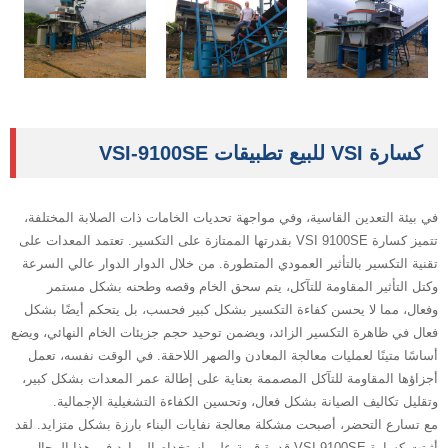
كسارة VSI للبيع تطبيقات VSI-9100SE
في بيئة التعدين القاسية، وفي مواجهة تحديات الخامات ذات الصلابة المختلفة،
تتميز كسارة VSI 9100SE بقدرتها الممتازة على التكسير. تعتمد المعدات على
تقنية التكسير بالتأثير العمودي المتطورة. من خلال الدوار الدوار عالي السرعة
وكتل التأثير المقاومة للتآكل، يتم سحق الخام وقصه وطحنه بشكل مستمر
وفعال، مما لا يحسن كفاءة التكسير بشكل كبير فحسب، بل يتحكم أيضًا بشكل
فعال في ظاهرة التكسير الزائد، ويضمن توحيد حجم جزيئات الخام النهائي، ويضع
أساسًا متينًا لعمليات معالجة المعادن والصهر اللاحقة. في الوقت نفسه، تعمل
أجزاؤها المقاومة للتآكل المصممة بعناية على إطالة عمر المعدات بشكل كبير،
وتقليل تكاليف الصيانة بشكل فعال، وتحسين الكفاءة التشغيلية الإجمالية.
مع تسارع التحضر، أصبحت مشكلة معالجة نفايات البناء بارزة بشكل متزايد. لقد
أثبتت كسارة VSI 9100SE قدرة قوية على استخدام الموارد في هذا المجال.