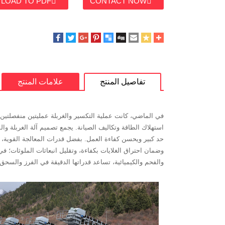
LOAD TO PDF
CONTACT NOW
تفاصيل المنتج
علامات المنتج
في الماضي، كانت عملية التكسير والغربلة عمليتين منفصلتين، ك
استهلاك الطاقة وتكاليف الصيانة. يجمع تصميم آلة الغربلة وا
حد كبير ويحسن كفاءة العمل. بفضل قدرات المعالجة القوية،
وضمان احتراق الغلايات بكفاءة، وتقليل انبعاثات الملوثات؛ ف
والفحم والكيميائية، تساعد قدراتها الدقيقة في الفرز والس