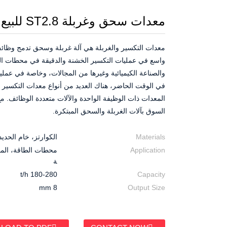
معدات سحق وغربلة ST2.8 للبيع
معدات التكسير والغربلة هي آلة غربلة وسحق تدمج وظائف 
واسع في عمليات التكسير الخشنة والدقيقة في محطات الط
والصناعة الكيميائية وغيرها من المجالات، وخاصة في عمل
في الوقت الحاضر، هناك العديد من أنواع معدات التكسير
المعدات ذات الوظيفة الواحدة والآلات متعددة الوظائف. مع ا
السوق بآلات الغربلة والسحق المبتكرة.
Materials
الكوارتز، خام الحديد
Application
محطات الطاقة، المنا
ة
180-280 t/h
Capacity
8 mm
Output Size