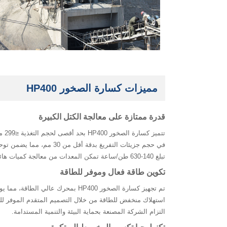
مميزات كسارة الصخور HP400
قدرة ممتازة على معالجة الكتل الكبيرة
تتم
في حجم جزيئات التفريغ ب
تبلغ 140-630 طن/ساعة تمكن المعدات من معالجة كميات هائلة من المواد الخام لكل وحدة زمنية بكفاءة، مما يحسن بشكل كبير من الكفاءة الإجمالية لخط الإنتاج.
تكوين طاقة فعال وموفر للطاقة
تم تجهيز كسارة الصخور HP400 بمحر
استهلاك منخفض للطاقة من خلال التصميم المتقدم الموفر للط
التزام الشركة المصنعة بحماية البيئة والتنمية المستدامة.