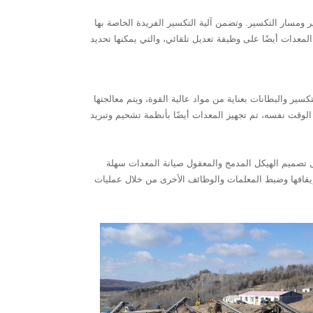
يقة من خلال تحسين تجويف التكسير ومسار التكسير. وتضمن آلية التكسير الفريدة الخاصة بها
معدات أيضًا على وظيفة تعديل تلقائي، والتي يمكنها تحديد
يط التكسير والبطانات بعناية من مواد عالية القوة، ويتم معالجتها
وقت نفسه، تم تجهيز المعدات أيضًا بأنظمة تشحيم وتبريد
ة التصميم والتصنيع. يجعل تصميم الهيكل المدمج والمعقول صيانة المعدات سهلة
إيقافها وضبط المعلمات والوظائف الأخرى من خلال عمليات