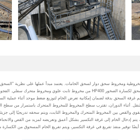
ل أساسي غرفة سحق مخروطية ومخروط سحق دوار لسحق الخامات. يعتمد مبدأ عملها على نظرية 
تأثير قوى متعددة مثل البثق والقص والانحناء. تتكون غرفة السحق لكسارة الصخور HP400 من مخروط
غرفة السحق بدقة لضمان إمكانية تعرض الخام لتوزيع ضغط موحد أثناء عملية السح
لنقل. أثناء الدوران، تقترب سطح المخروط للمخروط المتحرك باستمرار من سطح
لقوي والقص بين المخروط المتحرك والمخروط الثابت، ويتم سحقه تدريجيًا إلى جزيئات
تم إدخال الخام إلى غرفة التكسير بشكل أعمق وتعريضه لمزيد من القص والانحناء. 
ضًا توفير منفذ تفريغ في غرفة التكسير، ويتم تفريغ الخام المسحوق من الكسارة من