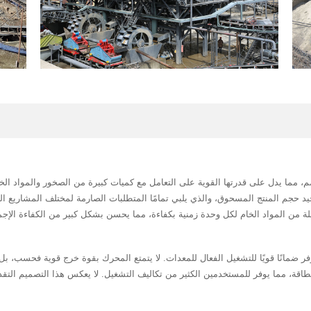
يز كسارة الصخور HP400 بحد أقصى لحجم التغذية ≤299 مم، مما يدل على قدرتها القوية على التعامل مع كميات كبيرة
دقة أقل من 30 مم، مما يضمن توحيد حجم المنتج المسحوق، والذي يلبي تمامًا المتطلبات الصارمة لمختلف ا
ك عالي الطاقة، مما يوفر ضمانًا قويًا للتشغيل الفعال للمعدات. لا يتمتع المحرك بقوة خرج قوية
اقة، مما يوفر للمستخدمين الكثير من تكاليف التشغيل. لا يعكس هذا التصميم الت