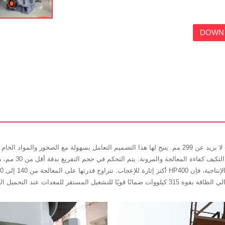
DOWN 
تحدد كسارة الصخور HP400 حدًا أقصى صارمًا لحجم التغذية - لا يزيد عن 299 مم. يتيح لها هذا التصميم التعام
الكبيرة إلى المناج
، مما يعزز مكانتها الرائدة في الصناعة.