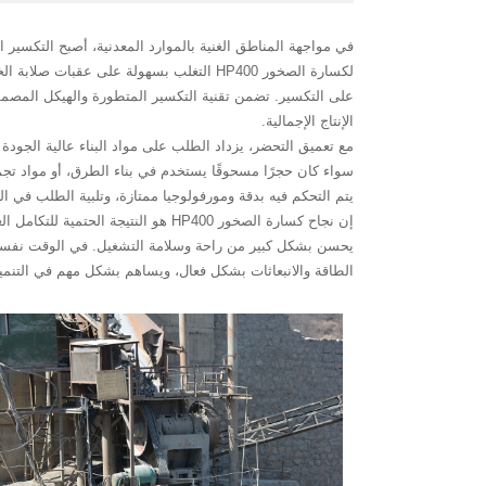
في مواجهة المناطق الغنية بالموارد المعدنية، أصبح التكسير ال
لكسارة الصخور HP400 التغلب بسهولة على 
على التكسير. تضمن تقنية التكسير المتطورة والهيكل المصمم 
الإنتاج الإجمالية.
سواء كان حجرًا مسحوقًا يستخدم في بناء الطرق، أو مواد تجم
يتم التحكم فيه بدقة ومورفولوجيا ممتازة، وتلبية الطلب في ا
إن نجاح كسارة الصخور HP400 هو الن
يحسن بشكل كبير من راحة وسلامة التشغيل. في الوقت نفسه، يق
الطاقة والانبعاثات بشكل فعال، ويساهم بشكل مهم في التنم