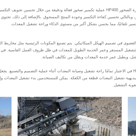
بفضل اعتماد تقنية التكسير المخروطية المتقدمة، تحقق كسارة الصخور HP400 عملية تكسير صخور فعالة ودق
وبالتالي تحسين كفاءة التكسير وجودة المنتج المسحوق. بالإضافة إلى ذلك، تحتوي ال
سير تلقائيًا، مما يحسن بشكل أكبر من مستوى الذكاء وراحة تشغيل المعدات.
المتانة والموثوقية القصوى في تصميم الهيكل الميكانيكي. يتم تصنيع المكونات الرئيسية مثل مخار
 التشغيل المستقر وعمر الخدمة الطويل للمعدات في ظل ظروف العمل القاسية. في ال
ل، ويطيل عمر خدمة المعدات ويقلل من تكاليف الصيانة.
من أجل تحسين تجربة المستخدم، تأخذ كسارة الصخور HP400 في الاعتبار تمامًا راحة تشغيل وصيانة المعدات أثناء عملي
البديهية تشغيل المعدات قطعة من الكعكة. يمكن للمستخدمين بدء تشغيل المعدات و
وبة التشغيل.