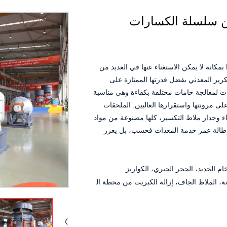
HP4، واحدة من سلسلة الكسارات
باعتبارها رائدة في مجال كسارات المخروط، تتمتع HP400 بمكانة لا يمكن الاستغناء عنها في العديد من
تكرير المعدني بفضل قدرتها الممتازة على
ت لمعالجة خامات مختلفة بكفاءة وهي مناسبة
ى مرونتها واستقرارها العاليين. الملحقات
انة الوعاء وجدار ملاط ​​التكسير، كلها مصنوعة من مواد
إلى إطالة عمر خدمة المعدات فحسب، بل يعزز
ام الحديد، الحجر الجيري، الكوارتز
 الملاط الجاف، إزالة الكبريت من محطة ال