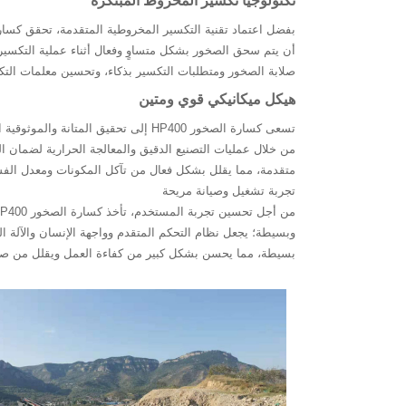
تكنولوجيا تكسير المخروط المبتكرة
أن يتم سحق الصخور بشكل متساوٍ وفعال أثناء عملية التكسير، 
صلابة الصخور ومتطلبات التكسير بذكاء، وتحسين معلمات التك
هيكل ميكانيكي قوي ومتين
تسعى كسارة الصخور HP400 إلى تحقيق 
من خلال عمليات التصنيع الدقيق والمعالجة الحرارية لضمان
متقدمة، مما يقلل بشكل فعال من تآكل المكونات ومعدل الفش
تجربة تشغيل وصيانة مريحة
وبسيطة؛ يجعل نظام التحكم المتقدم وواجهة الإنسان والآلة 
بسيطة، مما يحسن بشكل كبير من كفاءة العمل ويقلل من صع