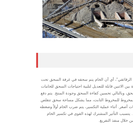
"السحق الرقائقي"، أي أن الخام يتم سحقه في غرفة السحق تحت
 ثابت علوي ومخروط متحرك سفلي. الفجوة بين الاثنين قابلة للتعديل لتلبية احتياجات السحق للخامات
ق، وبالتالي تحسين كفاءة السحق وجودة المنتج. يتم دفع
 المخروط للمخروط الثابت، مما يشكل مساحة سحق تتقلص
 أصغر. أثناء عملية التكسير، يتم ضرب الخام أولاً وضغطه
يتسبب التأثير المشترك لهذه القوى في تكسير الخام
 خلال منفذ التفريغ.