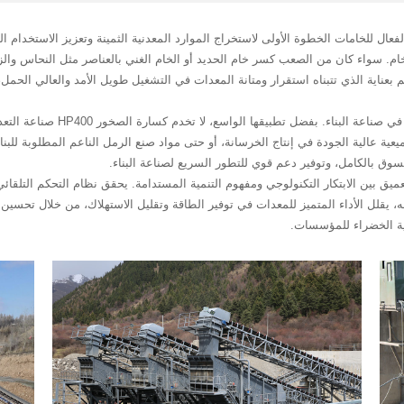
فعال للخامات الخطوة الأولى لاستخراج الموارد المعدنية الثمينة وتعزيز الاستخدام ا
عقبات صلابة الخام. سواء كان من الصعب كسر خام الحديد أو الخام الغني بالعناصر مثل الن
بعناية الذي تتبناه استقرار ومتانة المعدات في التشغيل طويل الأمد والعالي الحمل
مع تعميق التحضر، يزداد الطلب على 
يعية عالية الجودة في إنتاج الخرسانة، أو حتى مواد صنع الرمل الناعم المطلوبة لل
لسوق بالكامل، وتوفير دعم قوي للتطور السريع لصناعة البناء.
تيجة الحتمية للتكامل العميق بين الابتكار التكنولوجي ومفهوم التنمية المستدامة. يحقق نظام التح
لل الأداء المتميز للمعدات في توفير الطاقة وتقليل الاستهلاك، من خلال تحسين نظ
ية الخضراء للمؤسسات.