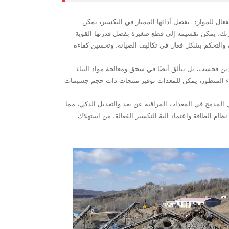
لفعال للموارد. بفضل أدائها الممتاز في التكسير، يمكن
حاس والزنك، يمكن تقسيمه إلى قطع صغيرة بفضل قدرتها القوية
، والتحكم بشكل فعال في تكاليف الصيانة، وتحسين كفاءة
مواد البناء عالية الجودة في صناعة البناء. بفضل تطبيقها الواسع، لا تخدم كسارة الصخور HP400 صناعة التعدين فحسب، بل تتألق أيضًا في سحق ومعالجة مواد البناء.
بناء المتطور، يمكن للمعدات توفير منتجات ذات حجم جسيمات
كم التلقائي المدمج في المعدات المراقبة عن بعد والتعديل الذكي، مما
ام الطاقة واعتماد آلية التكسير الفعالة، من استهلاك