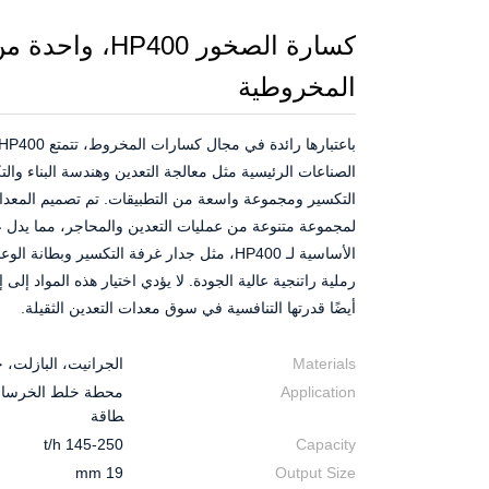
كسارة الصخور 00
المخروطية
الصناعات الرئيسية مثل معالجة التعدين وهندسة البناء وال
التكسير ومجموعة واسعة من التطبيقات. تم تصميم المعدا
لمجموعة متنوعة من عمليات التعدين والمحاجر، مما يدل عل
الأساسية لـ HP400، مثل جدار غرفة التكسير وبط
رملية راتنجية عالية الجودة. لا يؤدي اختيار هذه المواد 
أيضًا قدرتها التنافسية في سوق معدات التعدين الثقيلة.
Materials
الجرانيت، البازلت، خ
Application
محطة خلط الخرسانة،
طاقة
145-250 t/h
Capacity
19 mm
Output Size