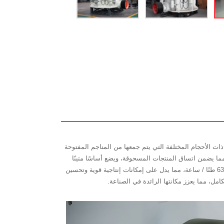
ل بسهولة مع الصخور والمواد الخام ذات الأحجام المختلفة التي يتم جمعها من المناجم المفتوحة
م تحت الأرض. تضمن قدرتها الواسعة على التكيف كفاءة المعالجة والمرونة. يتم التحكم في حجم التفريغ بدقة أقل من 30 مم، مما يضمن اتساق المنتجات المسحوقة، ويضع أساسًا متينًا
للمعالجة اللاحقة أو الاستخدام المباشر. من حيث أداء القدرة الإنتاجية، فإن HP400 أكثر إثارة للإعجاب. تتراوح قدرتها على المعالجة من 140 إلى 630 طنًا / ساعة، مما يدل على إمكانات إنتاجية قوية وتحسين